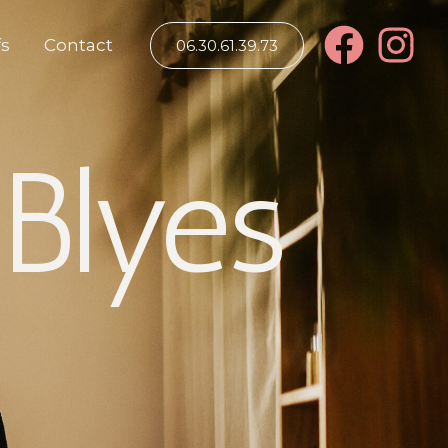
fs
Contact
06.30.61.39.73
 Blyes