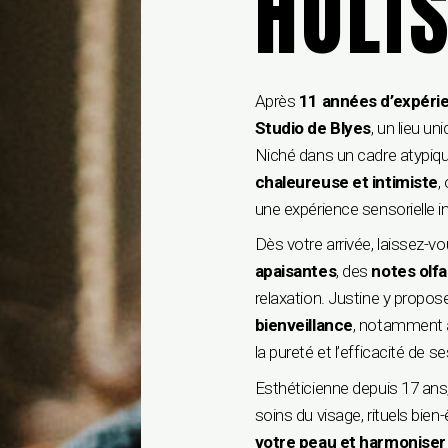
HOLI
Après
11 années d’expérien
Studio de Blyes
, un lieu 
Niché dans un cadre atypiqu
chaleureuse et intimiste
,
une expérience sensorielle in
Dès votre arrivée, laissez-v
apaisantes
, des
notes olfa
relaxation. Justine y propos
bienveillance
, notamment à
la pureté et l’efficacité de s
Esthéticienne depuis 17 ans
soins du visage, rituels bien
votre peau et harmoniser 