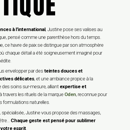
STIQUE
ces à l’international
, Justine pose ses valises au
unique, pensé comme une parenthèse hors du temps.
e, ce havre de paix se distingue par son atmosphère
 où chaque détail a été soigneusement imaginé pour
édite.
ous envelopper par des
teintes douces et
ctives délicates
, et une ambiance propice à la
e des soins sur-mesure, alliant
expertise et
 travers les rituels de la marque
Oden
, reconnue pour
es formulations naturelles.
, spécialisée, Justine vous propose des massages,
-être…
Chaque geste est pensé pour sublimer
votre esprit
.